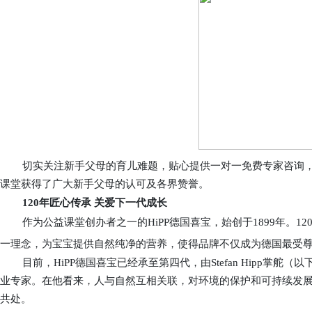
切实关注新手父母的育儿难题，
贴心
提供一对一免费专家咨询，
课堂获得了广大新手父母的认可及各界赞誉。
120年
匠心传承
关爱下一代
成长
作为公益课堂创办者之一的
HiPP
德国喜宝
，
始创于1899年
。
12
一
理念，
为宝宝提供
自然
纯净的
营养，
使得品牌
不仅
成为德国最受
目前，
HiPP
德国
喜宝已经承至
第四代
，由
Stefan Hipp
掌舵
（以
业专家。
在他看来，
人与自然互相关联，对环境的保护和可持续发
共处。