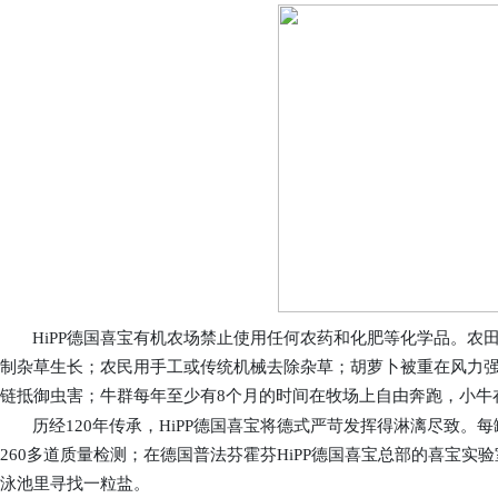
HiPP
德国喜宝有机农场禁止使用任何农药和化肥等化学品。农
制杂草生长；农民用手工或传统机械去除杂草；胡萝卜被重在风力
链抵御虫害；牛群每年至少有8个月的时间在牧场上自由奔跑，小牛
历经
120
年
传承，
HiPP
德国喜宝
将
德
式
严苛发挥
得
淋漓尽致
。每
260多道质量检测；在德国
普法芬霍芬
HiPP
德国喜宝总部
的喜宝实验
泳池里寻找一粒盐。