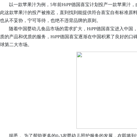
以一款苹果汁为例，5年前
HiPP
德国
喜宝计划
投产一款苹果汁，
此这款苹果汁的投产被推迟，直到找到
能提供
符合喜宝自
有标准原
也从不妥协，宁可等待，也绝不违背品牌的原则。
随着中国婴幼儿食品市场的需求扩大，
HiPP
德国
喜宝
进入
中国
质的产品
和
优质的服务，
HiPP
德国
喜宝逐渐
在中国积累了良好的口
球第二大市场。
据悉， 为了帮助更多的0-3岁婴幼儿照护服务的发展，在即将到