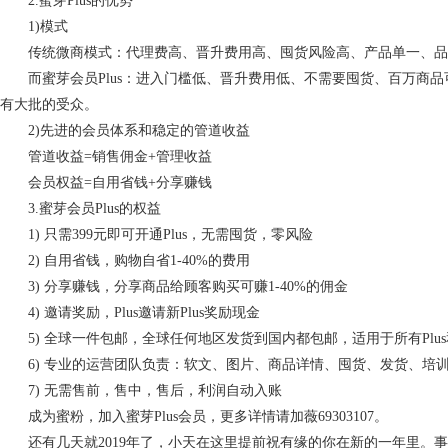
2.蜜芽Plus的优势
1)模式
传统微商模式：代理费高、晋升费用高、囤货风险高、产品单一、品
而蜜芽会员Plus：进入门槛低、晋升费用低、不需要囤货、百万商品
有大批的受众。
2)先进的会员体系和稳定的管道收益
管道收益=销售佣金+管理收益
会员权益=自用省钱+分享赚钱
3.蜜芽会员Plus的权益
1) 只需399元即可开通Plus，无需囤货，零风险
2) 自用省钱，购物自省1-40%的费用
3) 分享赚钱，分享商品给顾客购买可赚1-40%的佣金
4) 邀请奖励，Plus邀请新Plus奖励现金
5) 全球一件包邮，全球任何地区发货到国内都包邮，适用于所有Plu
6) 专业的运营团队负责：软文、图片、商品详情、囤货、发货、培
7) 无需售前，售中，售后，利润自动入账
成为蜜粉，加入蜜芽Plus会员，更多详情请加薇69303107。
还有几天就2019年了，小天在这里提前祝有缘的你在新的一年里。事业