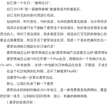
自己第一个生日：“微商生日”。
自己2015年“第一届微商春晚”被邀请成为特邀嘉宾。
自己无时无刻对新代理进行培训。
短短时间，时代变化，与时俱进，当传统微商遇见瓶颈，当分享经济
很高兴在机缘巧合下接触了蜜芽这个创业项目。恰好身边有朋友在做
责任的人。询问了身边朋友，很多都是宝妈，就连自己宝宝奶粉都放心在
量这点毋庸置疑。然后开启了蜜芽创业生涯。我是一个喜欢把兼职也当一
蜜芽由湖南卫视副台长汪涵代言!
蜜芽商城怎么样?蜜芽商城怎么做?蜜芽商城产品质量怎么样?蜜芽商城
蜜芽商城怎么做?399元开通一个Plus会员，再赠送你一个实物大礼包
1%-40%，5年有效期 ，全球一件包邮30万种商品任你卖，不囤货、不
在这个社交电商的红利期，还不了解蜜芽Plus吗?
说蜜芽Plus就一定要从蜜芽说起。
那么，让我们先来了解一下蜜芽
蜜芽由全职妈妈刘楠在2011年创立，是一家母婴垂直电商网站，覆盖
把好第一道关，让妈妈们回归简单、放心、有趣的购物体验。
1.蜜芽的发展历程：