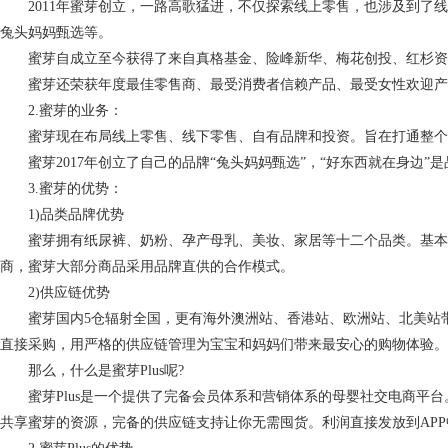
2011年蜜芽创立，一路高歌猛进，不仅探索线上零售，也涉及到了线
兔头妈妈甄选等。
蜜芽自成立至今获得了来自真格基金、险峰新华、梅花创投、红杉资本、H
蜜芽还荣获年度最佳零售商、最受消费者信赖产品、最受女性欢迎产品
2.蜜芽的业务：
蜜芽现在布局线上零售、线下零售、自有品牌和投资。旨在打通整个
蜜芽2017年创立了自己的品牌“兔头妈妈甄选”，“好东西就在身边”
3.蜜芽的优势：
1)品类品牌优势
蜜芽拥有纸尿裤、奶粉、孕产母乳、美妆、家居等十二个品类。基本
商，蜜芽大部分商品采用品牌直供的合作模式。
2)供应链优势
蜜芽国内5仓辐射全国，更有海外澳洲站、香港站、欧洲站、北美站带
直接采购，用严格的供应链管理为宝宝和妈妈们带来最安心的购物体验。
那么，什么是蜜芽Plus呢?
蜜芽Plus是一个提供了完备会员体系和营销体系的母婴社交电商平台。只
共享蜜芽的资源，完备的供应链支持让你无需囤货。利润直接发放到AP