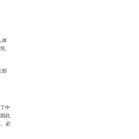
人体
和乳
大部
到了中
，因此
题。必