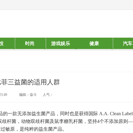
技
时尚
游戏娱乐
健康
汽车
比菲三益菌的适用人群
23:49
编辑：奋斗
人气：
的一款无添加益生菌产品，同时也是获得国际 A.A. Clean Labe
乳双歧杆菌，动物双歧杆菌及鼠李糖乳杆菌，坚持4个不添加原则
加过敏原，是纯粹的益生菌产品。