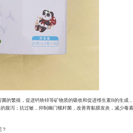
害菌的繁殖，促进钙铁锌等矿物质的吸收和促进维生素B的生成
起的腹泻；抗过敏，抑制幽门螺杆菌，改善胃黏膜发炎，减少毒
呢？