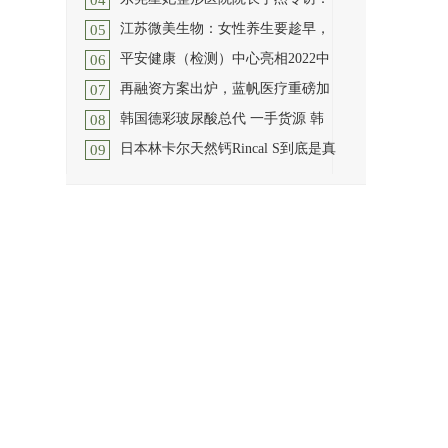
04
由上海报业集团｜界面新闻主办、上
江苏微美生物：女性养生要趁早，
海交通大学上海高级金融学
[详细]
05
医生是一个救死扶伤的职业,那么整形
平安健康（检测）中心亮相2022中
医生呢?在这样一个颜值至
[详细]
06
你若爱自己，那就会爱所有的人如同
再融资方案出炉，蓝帆医疗重磅加
爱自己。这是埃克哈特的格
[详细]
07
11月19日，2022中国肿瘤学大会（以
韩国德彩玻尿酸总代 一手货源 韩
下简称CCO大会）在杭州钱塘江
[详
08
8月2日晚间，蓝帆医疗股份有限公司
细]
日本林卡尔天然钙Rincal S到底是真
(以下简称蓝帆医疗) 披露再
[详细]
09
#伊婉#,#艾莉薇#，#纽拉美斯#，#德
玛莱斯#, #粉肉#，#白肉#，#蓝肉
[详
很多备孕妈妈在备孕男宝前都会问到
细]
一个话题：日本人在备孕的
[详细]