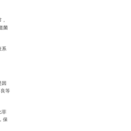
节，
道菌
疫系
是因
不良等
比菲
，保