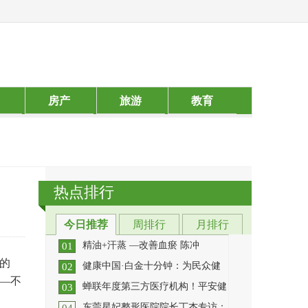
房产
旅游
教育
热点排行
今日推荐
周排行
月排行
精油+汗蒸 —改善血瘀 陈冲
01
l的
健康中国·白金十分钟：为民众健
02
血瘀，导致微场低氧，微场低氧形成
——不
蝉联年度第三方医疗机构！平安健
高血压，糖尿病，癌症，中
[详细]
03
为深入贯彻党中央、国务院健康中国
东莞星妃整形医院院长丁杰专访：
行动(2019-2030年)指示精神，
[详细]