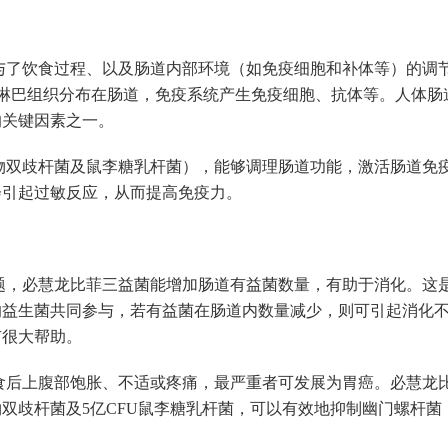
与了饮食过程、以及肠道内部环境（如免疫细胞和补体等）的调
0％淋巴组织分布在肠道，免疫系统产生免疫细胞、抗体等。人体肠
的关键因素之一。
物双歧杆菌及鼠李糖乳杆菌），能够调理肠道功能，激活肠道免
会引起过敏反应，从而提高免疫力。
题，必慧龙比菲三益菌能增加肠道有益菌数量，有助于消化。这
的益生菌共同参与，若有益菌在肠道内数量减少，则可引起消化
有很大帮助。
食后上腹部饱胀、不适或疼痛，最严重者可发展为胃癌。必慧龙
动物双歧杆菌及5亿CFU鼠李糖乳杆菌，可以有效地抑制幽门螺杆菌