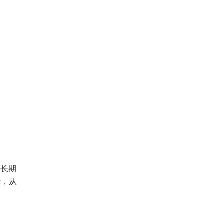
，长期
素，从