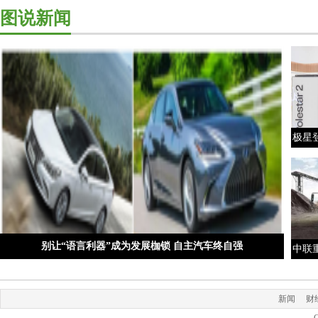
图说新闻
极星登
别让“语言利器”成为发展枷锁 自主汽车终自强
中联重
新闻
财
C