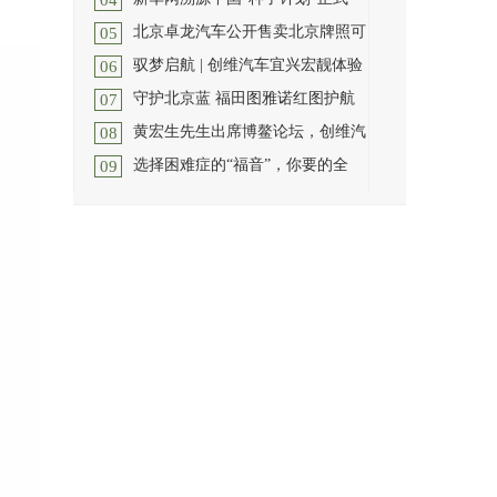
04
[详细]
北京卓龙汽车公开售卖北京牌照可
05
2023年2月13日，乡村振兴与产业帮
驭梦启航 | 创维汽车宜兴宏靓体验
扶大会暨新华网溯源中国种子计
[详
06
北京地区买车最难的一件事就是牌
细]
守护北京蓝 福田图雅诺红图护航
照，刚刚发布的消息已经终结
[详细]
07
12月15日，创维汽车宜兴宏靓体验中
黄宏生先生出席博鳌论坛，创维汽
心盛大开业，为用户带来更多
[详细]
08
2019年8月29日，福田图雅诺红图纯
选择困难症的“福音”，你要的全
电动机场内作业用车正式交付南
[详
09
2022年11月25日至28日，由海南省人
细]
民政府主办的2022中国企业家博
[详
选择一辆车要考虑的真的很多，你会
细]
优先考虑什么元素?是让你心
[详细]