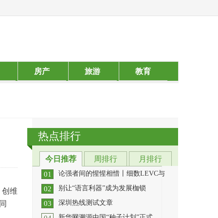
房产
旅游
教育
热点排行
今日推荐
周排行
月排行
论强者间的惺惺相惜丨细数LEVC与
01
别让“语言利器”成为发展枷锁
02
，创维
每个领域都有几个造诣很高的人，每
深圳热线测试文章
个行业也都有那么几个顶尖
[详细]
同
03
拥有好看的皮囊总是容易得到更多的
新华网溯源中国“种子计划”正式
善待，颜值即是生产力在这
[详细]