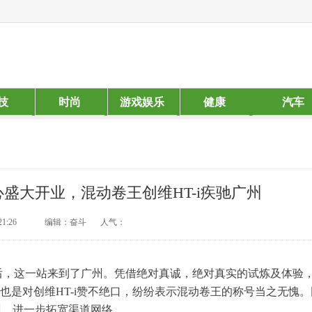
技
时尚
游戏娱乐
健康
汽车
盛大开业，混动卷王创维HT-i疾驰广州
21:26
编辑：奋斗
人气：
州后，这一站来到了广州。凭借绝对真诚，绝对真实的试炼及体验
后也是对创维HT-i赞不绝口，纷纷表示混动卷王的称号当之无愧。
州，进一步拓宽渠道网络。